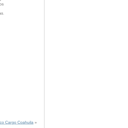
os
as.
co Cargo Coahuila
»