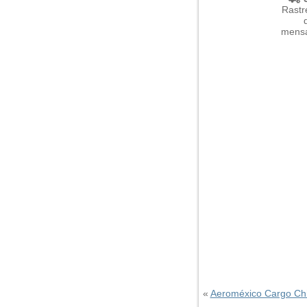
Rastr
mensa
«
Aeroméxico Cargo Ch