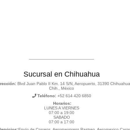
____________________________
Sucursal en Chihuahua
rección:
Blvd Juan Pablo II Km. 14 S/N, Aeropuerto, 31390 Chihuahua
Chih., México
Teléfono:
+52 614 420 6850
Horarios:
LUNES A VIERNES
07:00 a 19:00
SABADO
07:00 a 17:00
ervicios:
Envío de Correos, Aeromexpress Rastreo, Aeromexico Carg