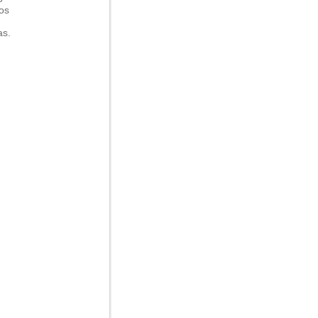
os
as.