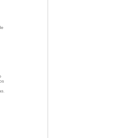
de
o
os
as.