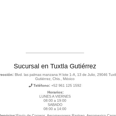
____________________________
Sucursal en Tuxtla Gutiérrez
rección:
Blvd. las palmas manzana H lote 1-A, 13 de Julio, 29046 Tuxt
Gutiérrez, Chis., México
Teléfono:
+52 961 125 1592
Horarios:
LUNES A VIERNES
08:00 a 19:00
SABADO
08:00 a 14:00
ervicios:
Envío de Correos, Aeromexpress Rastreo, Aeromexico Carg