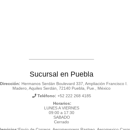
____________________________
Sucursal en Puebla
Dirección:
Hermanos Serdán Boulevard 337, Ampliación Francisco I.
Madero, Aquiles Serdán, 72140 Puebla, Pue., México
Teléfono:
+52 222 268 4185
Horarios:
LUNES A VIERNES
09:00 a 17:30
SABADO
Cerrado
ervicios:
Envío de Correos, Aeromexpress Rastreo, Aeromexico Carg