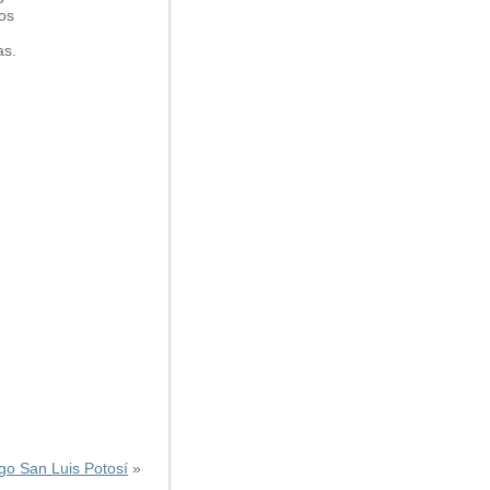
os
as.
o San Luis Potosí
»