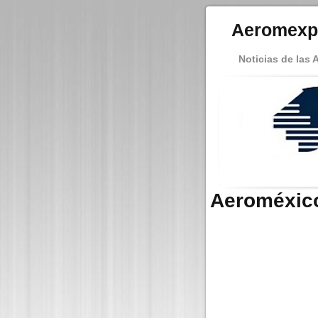
Aeromexp
Noticias de las 
Aeroméxico