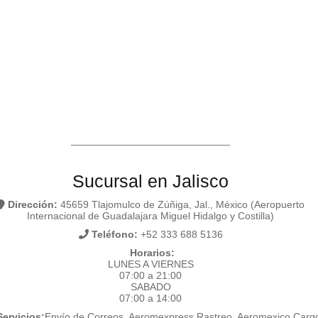
____________________________
Sucursal en Jalisco
Dirección:
45659 Tlajomulco de Zúñiga, Jal., México (Aeropuerto
Internacional de Guadalajara Miguel Hidalgo y Costilla)
Teléfono:
+52 333 688 5136
Horarios:
LUNES A VIERNES
07:00 a 21:00
SABADO
07:00 a 14:00
ervicios:
Envío de Correos, Aeromexpress Rastreo, Aeromexico Carg