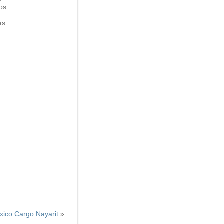
os
as.
ico Cargo Nayarit
»